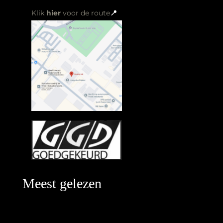
Klik
hier
voor de route
📍
Meest gelezen