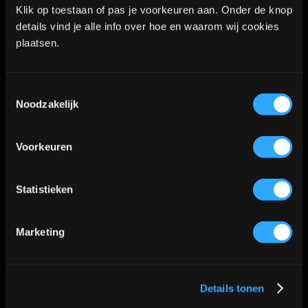
Klik op toestaan of pas je voorkeuren aan. Onder de knop
op
heeft
details vind je alle info over hoe en waarom wij cookies
de
meerdere
plaatsen.
Tank top Hook’s Ink
productpagina
variaties.
€
20.00
Deze
Toestemmingsselectie
optie
Noodzakelijk
Opties selecteren
Details
kan
Dit
Voorkeuren
gekozen
product
worden
heeft
Statistieken
op
meerdere
Unisex Hoodie Hook’s Ink Logo in kleur
de
variaties.
geprint
Marketing
productpagina
Deze
Prijsklasse:
€
35.50
-
€
50.50
optie
€ 35.50
kan
Details tonen
tot
gekozen
Opties selecteren
Details