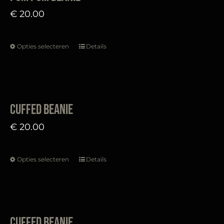
€
20.00
Opties selecteren
Details
Dit
product
heeft
meerdere
Cuffed Beanie
variaties.
€
20.00
Deze
optie
Opties selecteren
Details
kan
Dit
gekozen
product
worden
heeft
op
meerdere
Cuffed Beanie