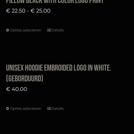
Pillow Black with color logo print
de
variaties.
Prijsklasse:
€
22.50
-
€
25.00
productpagina
Deze
€ 22.50
optie
tot
Opties selecteren
Details
kan
Dit
€ 25.00
gekozen
product
worden
heeft
op
meerdere
Unisex Hoodie embroided logo in white.
de
variaties.
(geborduurd)
productpagina
Deze
€
40.00
optie
kan
gekozen
Opties selecteren
Details
Dit
worden
product
op
heeft