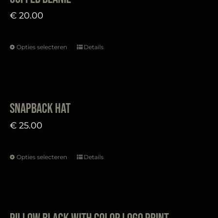
de
variaties.
€
20.00
productpagina
Deze
optie
Opties selecteren
Details
kan
Dit
gekozen
product
worden
heeft
op
meerdere
Snapback Hat
de
variaties.
€
25.00
productpagina
Deze
optie
Opties selecteren
Details
kan
Dit
gekozen
product
worden
heeft
op
meerdere