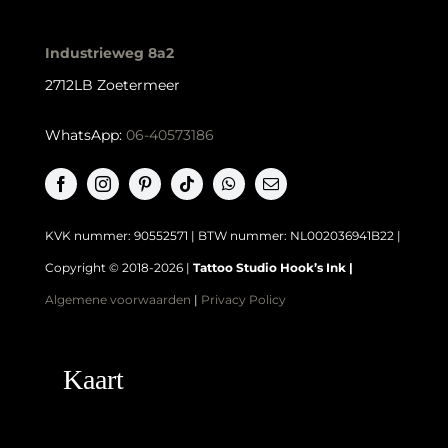
kan
gekozen
Industrieweg 8a2
worden
2712LB Zoetermeer
op
de
WhatsApp:
06-40573186
productpagina
KVK nummer: 90552571 | BTW nummer: NL002036941B22 |
Copyright © 2018-2026 |
Tattoo Studio Hook’s Ink |
Algemene voorwaarden
|
Privacy Policy
Kaart