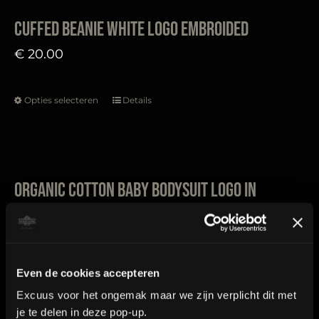
de
meerdere
Cuffed Beanie White logo embroided
productpagina
variaties.
€
20.00
Deze
optie
Opties selecteren
Details
kan
Dit
gekozen
product
worden
heeft
op
meerdere
Organic cotton baby bodysuit logo in
de
variaties.
color print
productpagina
Deze
€
17.50
optie
kan
Even de cookies accepteren
gekozen
Opties selecteren
Details
Dit
Excuus voor het ongemak maar we zijn verplicht dit met
worden
je te delen in deze pop-up.
product