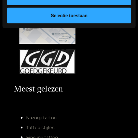
Selectie toestaan
Meest gelezen
Nazorg tattoo
Tattoo stijlen
Fineline tattoo