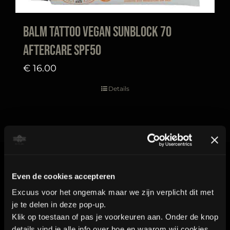
Balm Tattoo Vegan Sunblock 70
aftercare SPF50
€
16.00
Details
Contact
Even de cookies accepteren
Excuus voor het ongemak maar we zijn verplicht dit met
je te delen in deze pop-up.
Industrieweg 8a2
Klik op toestaan of pas je voorkeuren aan. Onder de knop
details vind je alle info over hoe en waarom wij cookies