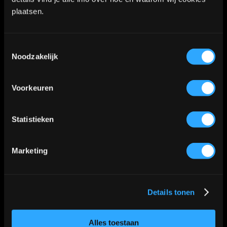
2712LB Zoetermeer
plaatsen.
WhatsApp:
06-40573186
Toestemmingsselectie
Noodzakelijk
KVK nummer: 90552571 | BTW nummer: NL002036941B22 |
Voorkeuren
Copyright © 2018-2026 |
Tattoo Studio Hook’s Ink |
Algemene voorwaarden
|
Privacy Policy
Statistieken
Kaart
Marketing
Details tonen
Klik
hier
voor de route
📍
Alles toestaan