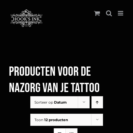
Ga
naar
inhoud
Producten voor de
nazorg van je tattoo
Sorteer op
Datum
Toon
12 producten