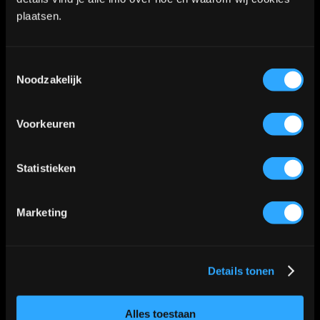
2712LB Zoetermeer
plaatsen.
WhatsApp:
06-40573186
Toestemmingsselectie
Noodzakelijk
KVK nummer: 90552571 | BTW nummer: NL002036941B22 |
Voorkeuren
Copyright © 2018-2026 |
Tattoo Studio Hook’s Ink |
Algemene voorwaarden
|
Privacy Policy
Statistieken
Kaart
Marketing
Details tonen
Klik
hier
voor de route
📍
Alles toestaan