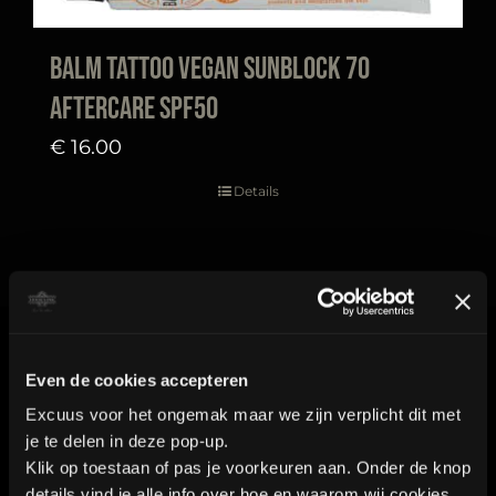
Balm Tattoo Vegan Sunblock 70
aftercare SPF50
€
16.00
Details
Contact
Even de cookies accepteren
Excuus voor het ongemak maar we zijn verplicht dit met
je te delen in deze pop-up.
Industrieweg 8a2
Klik op toestaan of pas je voorkeuren aan. Onder de knop
details vind je alle info over hoe en waarom wij cookies