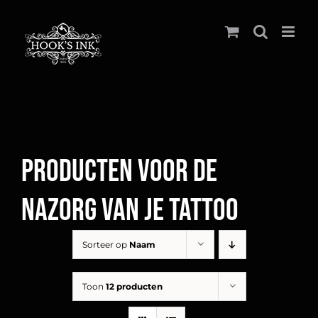
Ga
naar
inhoud
Producten voor de
nazorg van je tattoo
Sorteer op
Naam
Toon
12 producten