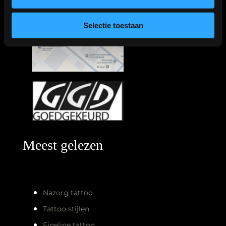
Selectie toestaan
Meest gelezen
Nazorg tattoo
Tattoo stijlen
Fineline tattoo