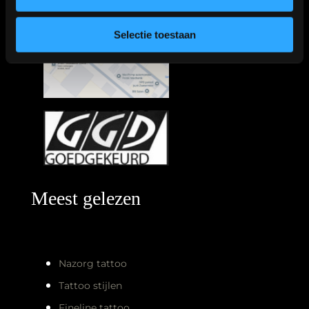
Selectie toestaan
Meest gelezen
Nazorg tattoo
Tattoo stijlen
Fineline tattoo