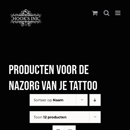
Ga
naar
inhoud
Producten voor de
nazorg van je tattoo
Sorteer op
Naam
Toon
12 producten