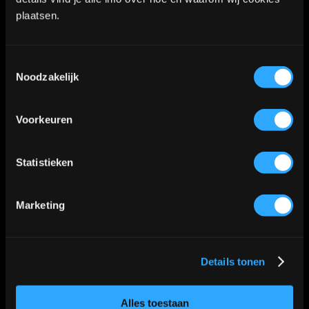
2712LB Zoetermeer
plaatsen.
WhatsApp:
06-40573186
Toestemmingsselectie
Noodzakelijk
KVK nummer: 90552571 | BTW nummer: NL002036941B22 |
Voorkeuren
Copyright © 2018-2026 |
Tattoo Studio Hook’s Ink |
Algemene voorwaarden
|
Privacy Policy
Statistieken
Kaart
Marketing
Details tonen
Klik
hier
voor de route
📍
Alles toestaan