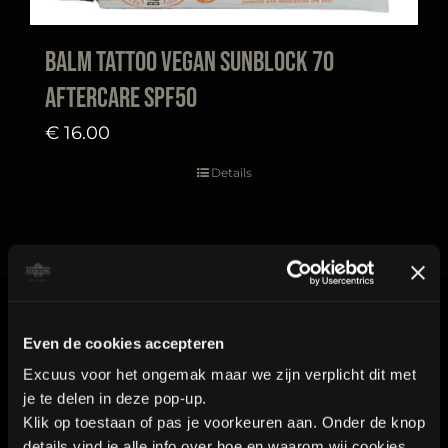
Balm Tattoo Vegan Sunblock 70
aftercare SPF50
€
16.00
Details
Contact
Even de cookies accepteren
Excuus voor het ongemak maar we zijn verplicht dit met
je te delen in deze pop-up.
Industrieweg 8a2
Klik op toestaan of pas je voorkeuren aan. Onder de knop
details vind je alle info over hoe en waarom wij cookies