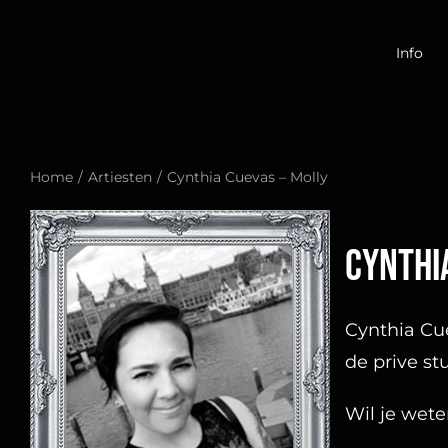
Ga
naar
Info
inhoud
Home
Artiesten
Cynthia Cuevas – Molly
Cynthi
Cynthia Cue
de prive st
Wil je wet