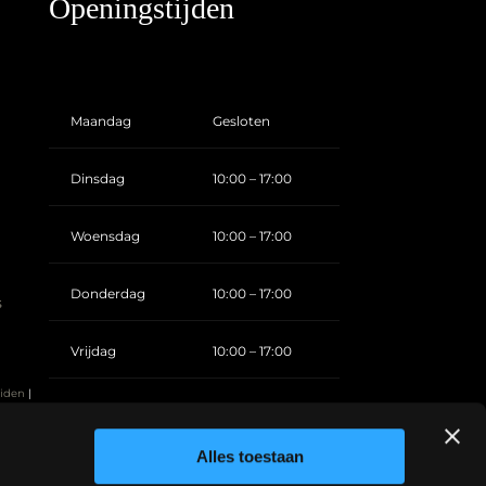
Openingstijden
Maandag
Gesloten
Dinsdag
10:00 – 17:00
Woensdag
10:00 – 17:00
Donderdag
10:00 – 17:00
s
Vrijdag
10:00 – 17:00
eiden
|
Zaterdag
10:00 – 17:00
erdam
|
Alles toestaan
Zondag
Gesloten
l tattoo done by
Hele fijne studio met heel getalenteerde