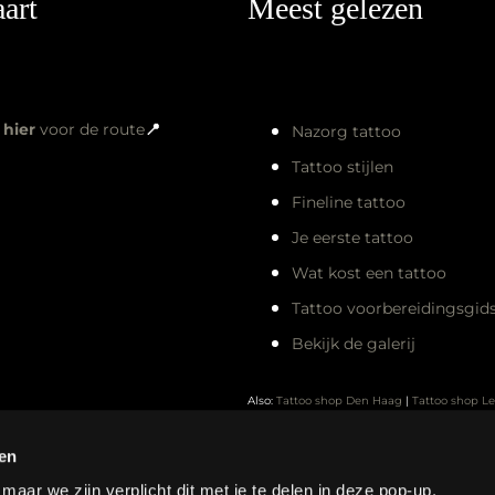
art
Meest gelezen
k
hier
voor de route
📍
Nazorg tattoo
Tattoo stijlen
Fineline tattoo
Je eerste tattoo
Wat kost een tattoo
Tattoo voorbereidingsgid
Bekijk de galerij
Also:
Tattoo shop Den Haag
|
Tattoo shop L
Tattoo shop Amsterdam
|
Tattoo shop Rott
ren
Tattoo shop Zoetermeer
ar we zijn verplicht dit met je te delen in deze pop-up.
afspraak voor een coverup bij
Yesterday I got this beautifu