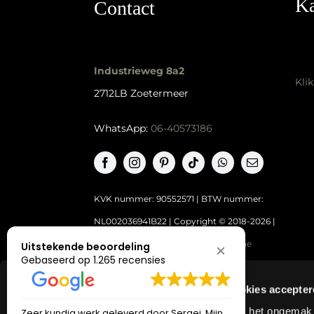
Ka
Contact
Industrieweg 8a2
Kli
2712LB Zoetermeer
WhatsApp:
06-40573186
KVK nummer: 90552571 | BTW nummer:
NL002036941B22 |
Copyright © 2018-2026 |
Tattoo Studio Hook’s Ink |
Algemene
Uitstekende beoordeling
Gebaseerd op 1.265 recensies
voorwaarden
|
Privacy Policy
Even de cookies accepte
Excuus voor het ongemak ma
Zeer kundig werk geleverd door Sergei. Mijn
Ik had een 