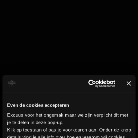
Contact
Even de cookies accepteren
Excuus voor het ongemak maar we zijn verplicht dit met
je te delen in deze pop-up.
Industrieweg 8a2
Klik op toestaan of pas je voorkeuren aan. Onder de knop
details vind je alle info over hoe en waarom wij cookies