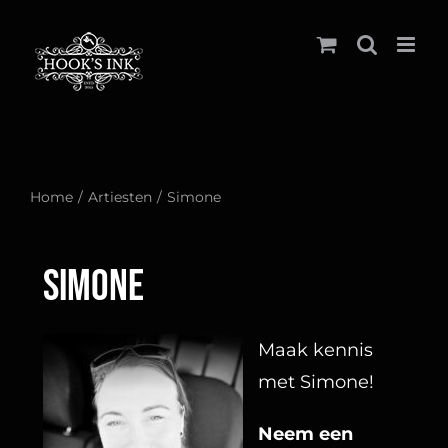
Ga
naar
inhoud
Home
Artiesten
Simone
Simone
Maak kennis
met Simone!
Neem een 