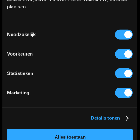
2712LB Zoetermeer
plaatsen.
WhatsApp:
06-40573186
Toestemmingsselectie
Noodzakelijk
KVK nummer: 90552571 | BTW nummer: NL002036941B22 |
Voorkeuren
Copyright © 2018-2026 |
Tattoo Studio Hook’s Ink |
Algemene voorwaarden
|
Privacy Policy
Statistieken
Kaart
Marketing
Details tonen
Klik
hier
voor de route
📍
Alles toestaan