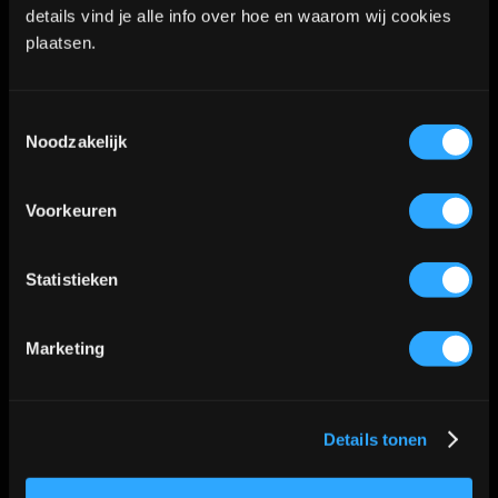
details vind je alle info over hoe en waarom wij cookies
Tevreden naar huis
plaatsen.
Naast dat we onze klanten een leuke
Toestemmingsselectie
Noodzakelijk
beleving willen geven en tevreden de
deur uit zien gaan geven we altijd nog
Voorkeuren
een stuk informatie mee over de nazorg.
Want dit is iets wat echt onderschat word.
Statistieken
Hoe beter de nazorg is hoe mooier het
eindresultaat.
Marketing
Kom jij ook eens ervaren hoe het er bij
Hook’s Ink aan toe gaat?
Details tonen
Hook’s Ink Instagram