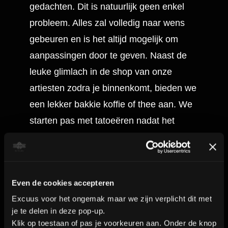
gedachten. Dit is natuurlijk geen enkel
probleem. Alles zal volledig naar wens
gebeuren en is het altijd mogelijk om
aanpassingen door te geven. Naast de
leuke glimlach in de shop van onze
artiesten zodra je binnenkomt, bieden we
een lekker bakkie koffie of thee aan. We
starten pas met tatoeëren nadat het
design volledig naar wens goed gekeurd
is. Hierna zal het design geprint en
geplakt worden. De plaatsing zal
Even de cookies accepteren
meermaals nagekeken worden en onze
Excuus voor het ongemak maar we zijn verplicht dit met
artiesten geven altijd een eerlijk advies
je te delen in deze pop-up.
hierover. Nu kan het tatoeëren beginnen
Klik op toestaan of pas je voorkeuren aan. Onder de knop