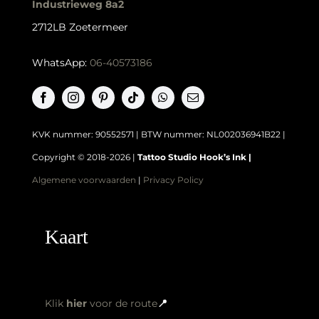
Industrieweg 8a2
2712LB Zoetermeer
WhatsApp:
06-40573186
KVK nummer: 90552571 | BTW nummer: NL002036941B22 |
Copyright © 2018-2026 |
Tattoo Studio Hook’s Ink |
Algemene voorwaarden
|
Privacy Policy
Kaart
Klik
hier
voor de route
📍