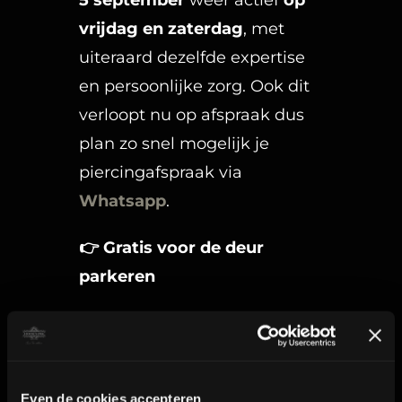
5 september
weer actief
op
vrijdag en zaterdag
, met
uiteraard dezelfde expertise
en persoonlijke zorg. Ook dit
verloopt nu op afspraak dus
plan zo snel mogelijk je
piercingafspraak via
Whatsapp
.
👉
Gratis voor de deur
parkeren
Op de Industrieweg is
voldoende gratis
parkeergelegenheid, in de
Even de cookies accepteren