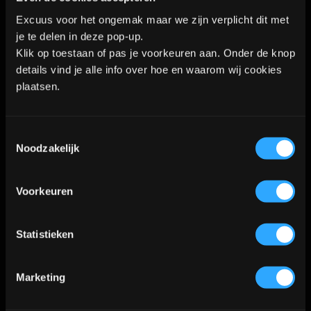
parkeervakken naast de
Excuus voor het ongemak maar we zijn verplicht dit met
studio of langs de weg.
je te delen in deze pop-up.
Klik op toestaan of pas je voorkeuren aan. Onder de knop
In het kort
details vind je alle info over hoe en waarom wij cookies
plaatsen.
Ons nieuwe adres is
Industrieweg 8a2 2712 LB
Toestemmingsselectie
Noodzakelijk
Zoetermeer
en we werken
dus alleen nog op afspraak,
Voorkeuren
van dinsdag tot en met
zaterdag op flexibele tijden
Statistieken
overdag (niet in de
avonduren). Om te boeken
Marketing
stuur je nog altijd een
WhatsApp-bericht
of mail je