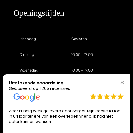
Openingstijden
Maandag
Gesloten
Dinsdag
10:00 – 17:00
Woensdag
10:00 – 17:00
Uitstekende beoordeling
Donderdag
10:00 – 17:00
Gebaseerd op 1.265 recensies
Vrijdag
10:00 – 17:00
Zeer kundig werk geleverd door Sergei. Mijn eerste tattoo
in 64 jaar ter ere van een overleden vriend. Ik had niet
Zaterdag
10:00 – 17:00
beter kunnen wensen