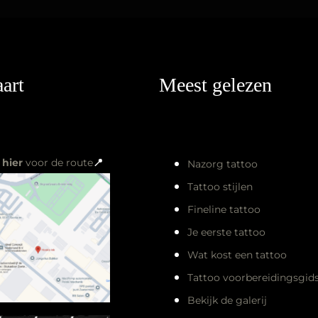
art
Meest gelezen
k
hier
voor de route
📍
Nazorg tattoo
Tattoo stijlen
Fineline tattoo
Je eerste tattoo
Wat kost een tattoo
Tattoo voorbereidingsgid
Bekijk de galerij