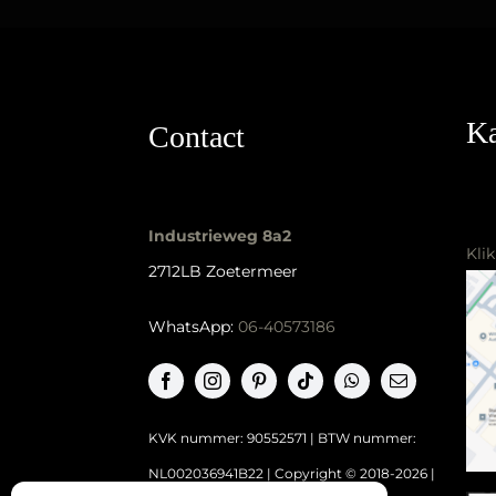
Ka
Contact
Industrieweg 8a2
Kli
2712LB Zoetermeer
WhatsApp:
06-40573186
KVK nummer: 90552571 | BTW nummer:
NL002036941B22 |
Copyright © 2018-2026 |