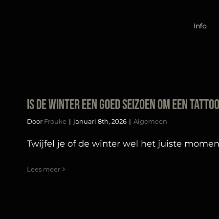
Ga
naar
Info
inhoud
Is de winter een goed seizoen om een tatto
Door
Frouke
|
januari 8th, 2026
|
Algemeen
Twijfel je of de winter wel het juiste moment i
Lees meer