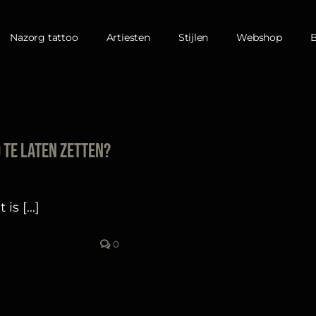
Nazorg tattoo
Artiesten
Stijlen
Webshop
o te laten zetten?
s [...]
0