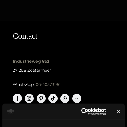
Contact
Industrieweg 8a2
2712LB Zoetermeer
WhatsApp:
06-40573186
KVK nummer: 90552571 | BTW nummer: NL002036941B22 |
Copyright © 2018-2026 |
Tattoo Studio Hook’s Ink |