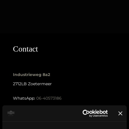
Contact
Industrieweg 8a2
2712LB Zoetermeer
WhatsApp:
06-40573186
KVK nummer: 90552571 | BTW nummer: NL002036941B22 |
Copyright © 2018-2026 |
Tattoo Studio Hook’s Ink |
Algemene voorwaarden
|
Privacy Policy