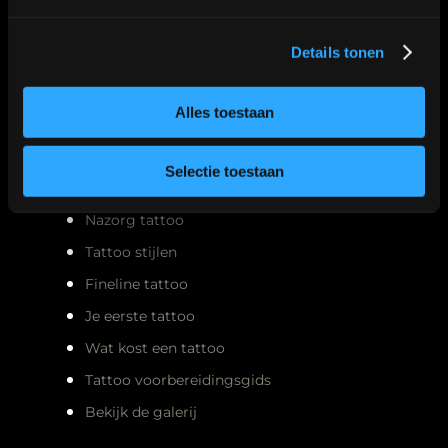
Meest gelezen
Details tonen
Nazorg tattoo
Alles toestaan
Tattoo stijlen
Selectie toestaan
Fineline tattoo
Je eerste tattoo
Wat kost een tattoo
Tattoo voorbereidingsgids
Bekijk de galerij
Also:
Tattoo shop Den Haag
|
Tattoo shop Leiden
|
Tattoo shop
Amsterdam
|
Tattoo shop Rotterdam
|
Tattoo shop Zoetermeer