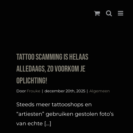
Ga
naar
inhoud
Tattoo scamming is helaas
alledaags, zo voorkom je
oplichting!
Door
Frouke
|
december 20th, 2025
|
Algemeen
Steeds meer tattooshops en
“artiesten” gebruiken gestolen foto’s
van echte [...]