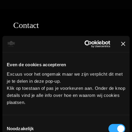
Contact
Industrieweg 8a2
2712LB Zoetermeer
Even de cookies accepteren
Excuus voor het ongemak maar we zijn verplicht dit met
WhatsApp:
06-40573186
je te delen in deze pop-up.
Klik op toestaan of pas je voorkeuren aan. Onder de knop
details vind je alle info over hoe en waarom wij cookies
plaatsen.
KVK nummer: 90552571 | BTW nummer: NL002036941B22 |
Copyright © 2018-2026 |
Tattoo Studio Hook’s Ink |
Toestemmingsselectie
Algemene voorwaarden
|
Privacy Policy
Noodzakelijk