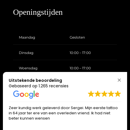
Openingstijden
Maandag
Gesloten
Dinsdag
10:00 – 17:00
Woensdag
10:00 – 17:00
Uitstekende beoordeling
Donderdag
10:00 – 17:00
Gebaseerd op 1.265 recensies
Vrijdag
10:00 – 17:00
Zeer kundig werk geleverd door Sergei. Mijn eerste tattoo
in 64 jaar ter ere van een overleden vriend. Ik had niet
Zaterdag
10:00 – 17:00
beter kunnen wensen
Zondag
Gesloten