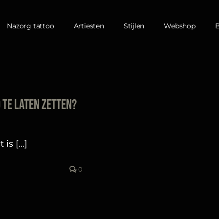
Nazorg tattoo
Artiesten
Stijlen
Webshop
o te laten zetten?
s [...]
0