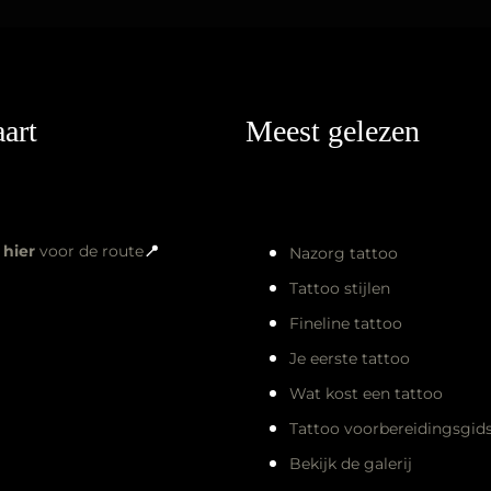
art
Meest gelezen
k
hier
voor de route
📍
Nazorg tattoo
Tattoo stijlen
Fineline tattoo
Je eerste tattoo
Wat kost een tattoo
Tattoo voorbereidingsgid
Bekijk de galerij