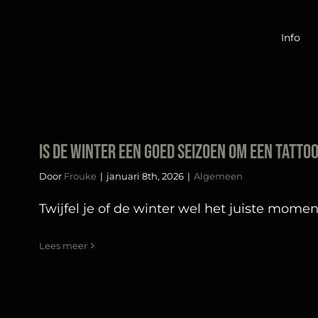
Ga
naar
Info
inhoud
Is de winter een goed seizoen om een tatto
Door
Frouke
|
januari 8th, 2026
|
Algemeen
Twijfel je of de winter wel het juiste moment i
Lees meer