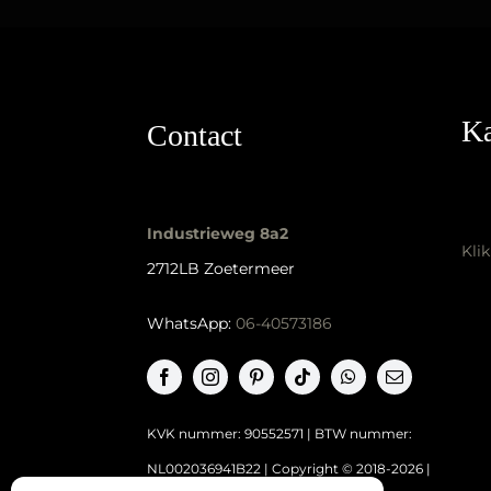
Ka
Contact
Industrieweg 8a2
Kli
2712LB Zoetermeer
WhatsApp:
06-40573186
KVK nummer: 90552571 | BTW nummer:
NL002036941B22 |
Copyright © 2018-2026 |