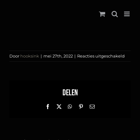
Ga
naar
inhoud
voor
Door
hooksink
|
mei 27th, 2022
|
Reacties uitgeschakeld
Blackw
tattoo
Delen
Facebook
X
WhatsApp
Pinterest
E-
mail