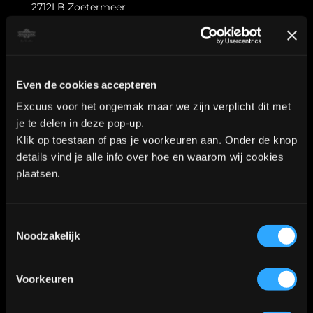
2712LB Zoetermeer
WhatsApp:
06-40573186
Even de cookies accepteren
Excuus voor het ongemak maar we zijn verplicht dit met
KVK nummer: 90552571 | BTW nummer: NL002036941B22 |
je te delen in deze pop-up.
Copyright © 2018-2026 |
Tattoo Studio Hook’s Ink |
Klik op toestaan of pas je voorkeuren aan. Onder de knop
details vind je alle info over hoe en waarom wij cookies
Algemene voorwaarden
|
Privacy Policy
plaatsen.
Kaart
Toestemmingsselectie
Noodzakelijk
Klik
hier
voor de route
📍
Voorkeuren