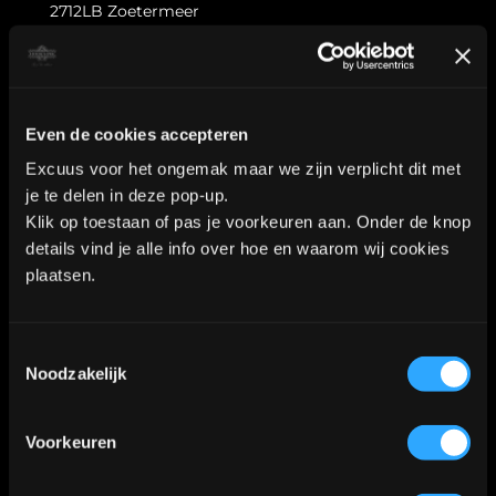
2712LB Zoetermeer
WhatsApp:
06-40573186
Even de cookies accepteren
Excuus voor het ongemak maar we zijn verplicht dit met
KVK nummer: 90552571 | BTW nummer: NL002036941B22 |
je te delen in deze pop-up.
Copyright © 2018-2026 |
Tattoo Studio Hook’s Ink |
Klik op toestaan of pas je voorkeuren aan. Onder de knop
details vind je alle info over hoe en waarom wij cookies
Algemene voorwaarden
|
Privacy Policy
plaatsen.
Kaart
Toestemmingsselectie
Noodzakelijk
Klik
hier
voor de route
📍
Voorkeuren