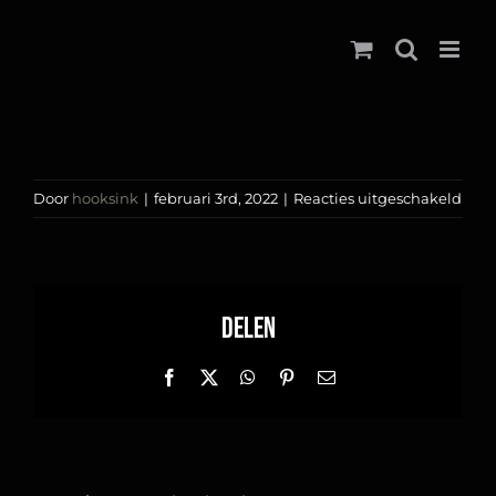
Ga
naar
inhoud
voor
Door
hooksink
|
februari 3rd, 2022
|
Reacties uitgeschakeld
Bov
tatt
Delen
Facebook
X
WhatsApp
Pinterest
E-
mail