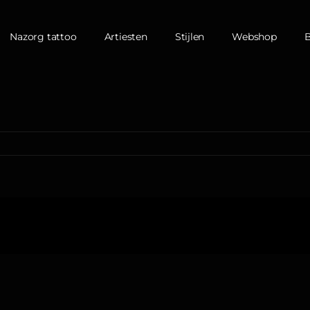
Nazorg tattoo
Artiesten
Stijlen
Webshop
oor
over
p
attoo