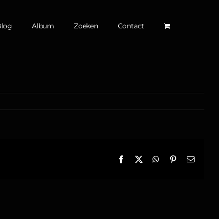
Blog
Album
Zoeken
Contact
Facebook
X
WhatsApp
Pinterest
E-
mail