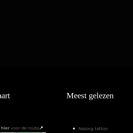
art
Meest gelezen
k
hier
voor de route
📍
Nazorg tattoo