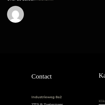
Ka
Contact
Industrieweg 8a2
Kli
2712LB Zoetermeer