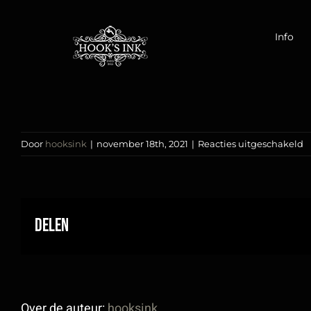
Ga
naar
Info
inhoud
v
Door
hooksink
|
november 18th, 2021
|
Reacties uitgeschakeld
C
u
t
Delen
Over de auteur:
hooksink