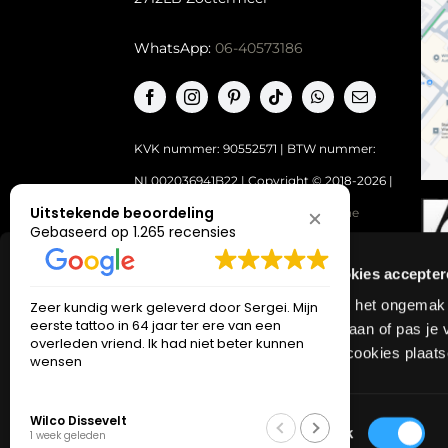
WhatsApp:
06-40573186
KVK nummer: 90552571 | BTW nummer:
NL002036941B22 |
Copyright © 2018-2026 |
Tattoo Studio Hook’s Ink |
Algemene
Uitstekende beoordeling
Gebaseerd op 1.265 recensies
voorwaarden
|
Privacy Policy
Even de cookies accepte
Excuus voor het ongemak ma
Zeer kundig werk geleverd door Sergei. Mijn
Ik had een 
eerste tattoo in 64 jaar ter ere van een
Alexey. Ik h
Klik op toestaan of pas je 
overleden vriend. Ik had niet beter kunnen
Instagram a
waarom wij cookies plaats
wensen
indrukwekken
om samen he
Lees verder
het het ont
resultaat. D
Toestemmingsselectie
Jeroen Riet
Wilco Dissevelt
netjes en ve
Noodzakelijk
1 week geleden
1 week geleden