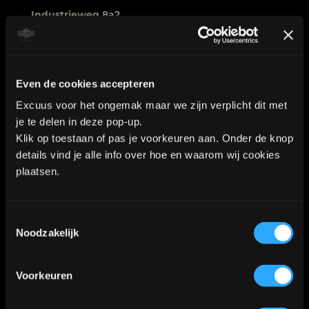
WhatsApp:
06-40573186
Even de cookies accepteren
KVK nummer: 90552571 | BTW nummer: NL002036941B22 |
Excuus voor het ongemak maar we zijn verplicht dit met
je te delen in deze pop-up.
Copyright © 2018-2026 |
Tattoo Studio Hook’s Ink |
Klik op toestaan of pas je voorkeuren aan. Onder de knop
Algemene voorwaarden
|
Privacy Policy
details vind je alle info over hoe en waarom wij cookies
plaatsen.
Kaart
Toestemmingsselectie
Noodzakelijk
Klik
hier
voor de route
📍
Voorkeuren