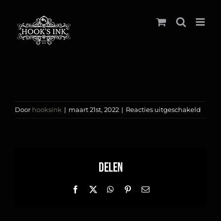
Ga
naar
inhoud
voor
Door
hooksink
|
maart 21st, 2022
|
Reacties uitgeschakeld
Roza
Delen
Facebook
X
WhatsApp
Pinterest
E-
mail