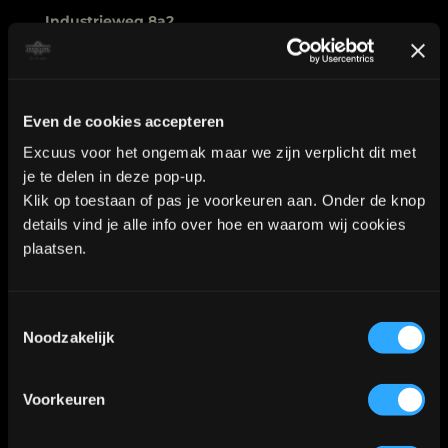
WhatsApp:
06-40573186
Even de cookies accepteren
KVK nummer: 90552571 | BTW nummer: NL002036941B22 |
Excuus voor het ongemak maar we zijn verplicht dit met
je te delen in deze pop-up.
Copyright © 2018-2026 |
Tattoo Studio Hook’s Ink |
Klik op toestaan of pas je voorkeuren aan. Onder de knop
Algemene voorwaarden
|
Privacy Policy
details vind je alle info over hoe en waarom wij cookies
plaatsen.
Kaart
Toestemmingsselectie
Noodzakelijk
Klik
hier
voor de route
📍
Voorkeuren