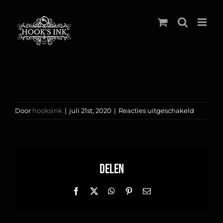
Ga
naar
inhoud
voor
Door
hooksink
|
juli 21st, 2020
|
Reacties uitgeschakeld
Voorbee
van
rug
tattoos
Delen
Facebook
X
WhatsApp
Pinterest
E-
mail