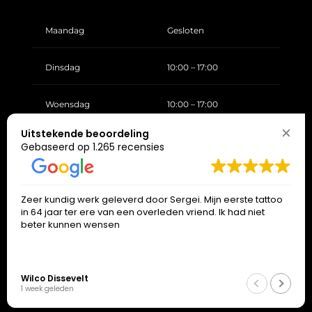
Maandag
Gesloten
Dinsdag
10:00 – 17:00
Woensdag
10:00 – 17:00
Uitstekende beoordeling
Donderdag
10:00 – 17:00
Gebaseerd op 1.265 recensies
Vrijdag
10:00 – 17:00
Zeer kundig werk geleverd door Sergei. Mijn eerste tattoo
in 64 jaar ter ere van een overleden vriend. Ik had niet
Zaterdag
10:00 – 17:00
beter kunnen wensen
Zondag
Gesloten
Wilco Dissevelt
1 week geleden