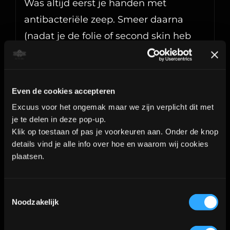
Was altijd eerst je handen met
antibacteriële zeep. Smeer daarna
(nadat je de folie of second skin heb
verwijderd) een aantal keer per dag
een dun laagje op de gezette tattoo.
Zo zorg je ervoor dat de wond goed
Even de cookies accepteren
geneest en jouw tattoo er net zo mooi
Excuus voor het ongemak maar we zijn verplicht dit met
uit blijft zien als het moment dat hij
je te delen in deze pop-up.
Klik op toestaan of pas je voorkeuren aan. Onder de knop
net gezet is. Lees meer tips op onze
details vind je alle info over hoe en waarom wij cookies
nazorg pagina
.
plaatsen.
Aanvullende informatie
Toestemmingsselectie
Noodzakelijk
Gewicht
0.3 kg