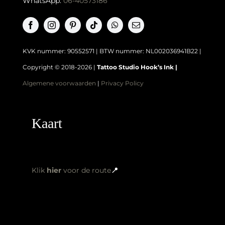
WhatsApp:
06-40573186
KVK nummer: 90552571 | BTW nummer: NL002036941B22 |
Copyright © 2018-2026 |
Tattoo Studio Hook’s Ink |
Algemene voorwaarden
|
Privacy Policy
Kaart
Klik
hier
voor de route
📍