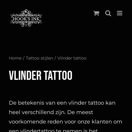
Ga
naar
inhoud
Home
Tattoo stijlen
Vlinder tattoo
Vlinder tattoo
De betekenis van een vlinder tattoo kan
heel verschillend zijn. De meest
voorkomende reden voor onze klanten om
een vlindertattoo te nemen is het