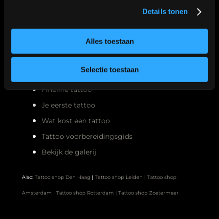
Meest gelezen
Details tonen
Alles toestaan
Nazorg tattoo
Selectie toestaan
Tattoo stijlen
Fineline tattoo
Je eerste tattoo
Wat kost een tattoo
Tattoo voorbereidingsgids
Bekijk de galerij
Also:
Tattoo shop Den Haag
|
Tattoo shop Leiden
|
Tattoo shop
Amsterdam
|
Tattoo shop Rotterdam
|
Tattoo shop Zoetermeer