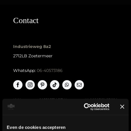
Contact
Industrieweg 8a2
2712LB Zoetermeer
WhatsApp:
06-40573186
KVK nummer: 90552571 | BTW nummer: NL002036941B22 |
Copyright © 2018-2026 |
Tattoo Studio Hook’s Ink |
Algemene voorwaarden
|
Privacy Policy
Even de cookies accepteren