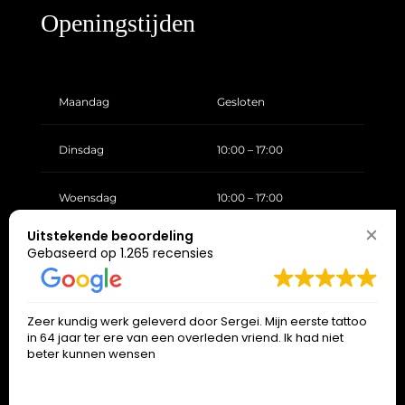
Openingstijden
Maandag
Gesloten
Dinsdag
10:00 – 17:00
Woensdag
10:00 – 17:00
Uitstekende beoordeling
Donderdag
10:00 – 17:00
Gebaseerd op 1.265 recensies
Vrijdag
10:00 – 17:00
Zeer kundig werk geleverd door Sergei. Mijn eerste tattoo
in 64 jaar ter ere van een overleden vriend. Ik had niet
Zaterdag
10:00 – 17:00
beter kunnen wensen
Zondag
Gesloten