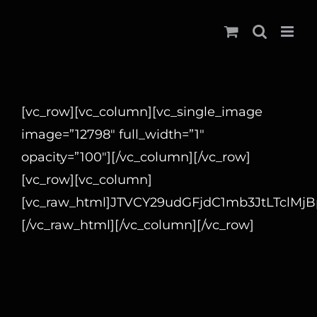
Ga
naar
inhoud
[vc_row][vc_column][vc_single_image
image=”12798″ full_width=”1″
opacity=”100″][/vc_column][/vc_row]
[vc_row][vc_column]
[vc_raw_html]JTVCY29udGFjdC1mb3JtLTc
[/vc_raw_html][/vc_column][/vc_row]