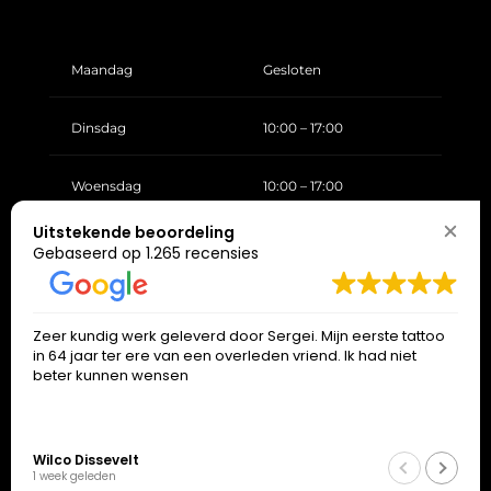
Maandag
Gesloten
Dinsdag
10:00 – 17:00
Woensdag
10:00 – 17:00
Uitstekende beoordeling
Donderdag
10:00 – 17:00
Gebaseerd op 1.265 recensies
Vrijdag
10:00 – 17:00
Zeer kundig werk geleverd door Sergei. Mijn eerste tattoo
in 64 jaar ter ere van een overleden vriend. Ik had niet
Zaterdag
10:00 – 17:00
beter kunnen wensen
Zondag
Gesloten
Wilco Dissevelt
1 week geleden