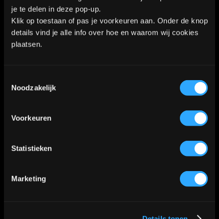
Contact
je te delen in deze pop-up.
Klik op toestaan of pas je voorkeuren aan. Onder de knop
details vind je alle info over hoe en waarom wij cookies
plaatsen.
Industrieweg 8a2
2712LB Zoetermeer
Toestemmingsselectie
Noodzakelijk
WhatsApp:
06-40573186
Voorkeuren
KVK nummer: 90552571 | BTW nummer: NL002036941B22 |
Statistieken
Copyright © 2018-2026 |
Tattoo Studio Hook’s Ink |
Algemene voorwaarden
|
Privacy Policy
Marketing
Kaart
Details tonen