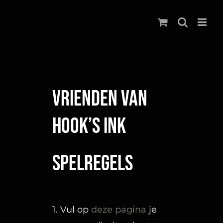
Ga
naar
inhoud
Vrienden van
Hook’s Ink
Spelregels
1. Vul op
deze pagina
je