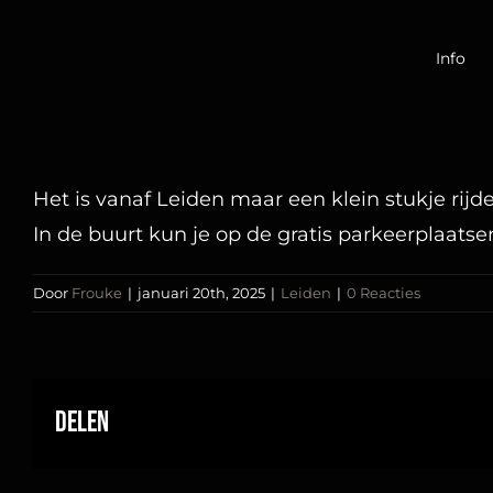
Ga
naar
Info
inhoud
Het is vanaf Leiden maar een klein stukje rijde
In de buurt kun je op de gratis parkeerplaatsen 
Door
Frouke
|
januari 20th, 2025
|
Leiden
|
0 Reacties
Delen