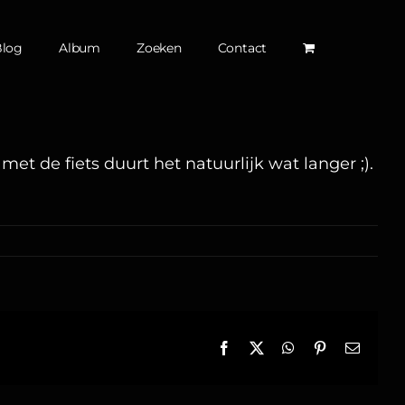
Blog
Album
Zoeken
Contact
met de fiets duurt het natuurlijk wat langer ;).
Facebook
X
WhatsApp
Pinterest
E-
mail