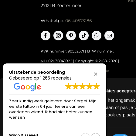
Kli
2712LB Zoetermeer
WhatsApp:
06-40573186
KVK nummer: 90552571 | BTW nummer:
NL002036941B22 |
Copyright © 2018-2026 |
Tattoo Studio Hook’s Ink |
Algemene
Uitstekende beoordeling
Gebaseerd op 1.265 recensies
voorwaarden
|
Privacy Policy
Even de cookies accepte
Excuus voor het ongemak ma
Zeer kundig werk geleverd door Sergei. Mijn
Ik had een 
eerste tattoo in 64 jaar ter ere van een
Alexey. Ik h
Klik op toestaan of pas je 
overleden vriend. Ik had niet beter kunnen
Instagram a
waarom wij cookies plaats
wensen
indrukwekken
om samen he
Lees verder
het het ont
resultaat. D
Toestemmingsselectie
Jeroen Riet
Wilco Dissevelt