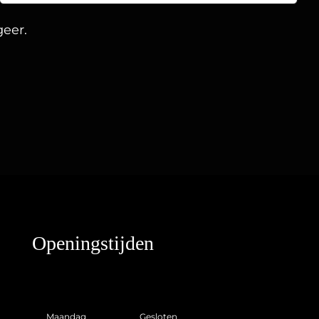
geer.
Openingstijden
Maandag
Gesloten