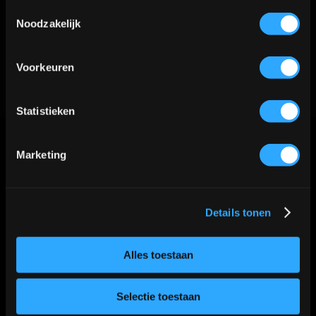
Toestemmingsselectie
Noodzakelijk
Voorkeuren
Statistieken
Contact
Marketing
Details tonen
Industrieweg 8a2
2712LB Zoetermeer
Alles toestaan
WhatsApp:
06-40573186
Selectie toestaan