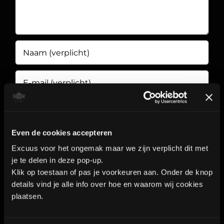
Even de cookies accepteren
Bewaar mijn naam, e-mailadres en
Excuus voor het ongemak maar we zijn verplicht dit met
je te delen in deze pop-up.
website in deze browser voor de volgende
Klik op toestaan of pas je voorkeuren aan. Onder de knop
keer dat ik reageer.
details vind je alle info over hoe en waarom wij cookies
plaatsen.