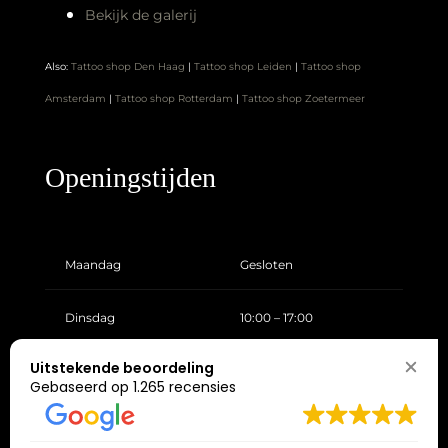
Bekijk de galerij
Also:
Tattoo shop Den Haag
|
Tattoo shop Leiden
|
Tattoo shop
Amsterdam
|
Tattoo shop Rotterdam
|
Tattoo shop Zoetermeer
Openingstijden
Maandag
Gesloten
Dinsdag
10:00 – 17:00
Uitstekende beoordeling
Woensdag
10:00 – 17:00
Gebaseerd op 1.265 recensies
Donderdag
10:00 – 17:00