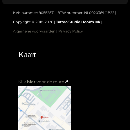
KVK nummer: 90552571 | BTW nummer: NL002036941B22 |
Copyright © 2018-2026 |
Tattoo Studio Hook’s Ink |
Algemene voorwaarden
|
Privacy Policy
Kaart
Klik
hier
voor de route
📍