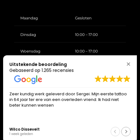
Maandag
Gesloten
Dinsdag
10:00 – 17:00
Woensdag
10:00 – 17:00
Uitstekende beoordeling
Donderdag
10:00 – 17:00
Gebaseerd op 1.265 recensies
Vrijdag
10:00 – 17:00
Zeer kundig werk geleverd door Sergei. Mijn eerste tattoo
in 64 jaar ter ere van een overleden vriend. Ik had niet
Zaterdag
10:00 – 17:00
beter kunnen wensen
Zondag
Gesloten
Wilco Dissevelt
1 week geleden