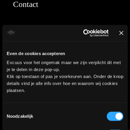
Contact
Industrieweg 8a2
2712LB Zoetermeer
Even de cookies accepteren
WhatsApp:
06-40573186
Excuus voor het ongemak maar we zijn verplicht dit met
je te delen in deze pop-up.
Klik op toestaan of pas je voorkeuren aan. Onder de knop
details vind je alle info over hoe en waarom wij cookies
KVK nummer: 90552571 | BTW nummer: NL002036941B22 |
plaatsen.
Copyright © 2018-2026 |
Tattoo Studio Hook’s Ink |
Algemene voorwaarden
|
Privacy Policy
Toestemmingsselectie
Noodzakelijk
Kaart