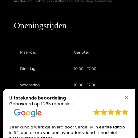
Amsterdam
|
Tattoo shop Rotterdam
|
Tattoo shop Zoetermeer
Openingstijden
Maandag
Gesloten
Dinsdag
10:00 – 17:00
Woensdag
10:00 – 17:00
Uitstekende beoordeling
Donderdag
10:00 – 17:00
Gebaseerd op 1.265 recensies
Vrijdag
10:00 – 17:00
Zeer kundig werk geleverd door Sergei. Mijn eerste tattoo
in 64 jaar ter ere van een overleden vriend. Ik had niet
Zaterdag
10:00 – 17:00