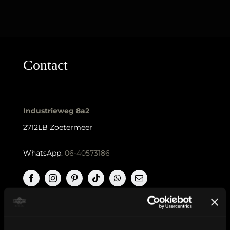
Contact
Industrieweg 8a2
2712LB Zoetermeer
WhatsApp:
06-40573186
KVK nummer: 90552571 | BTW nummer: NL002036941B22 |
Copyright © 2018-2026 |
Tattoo Studio Hook’s Ink |