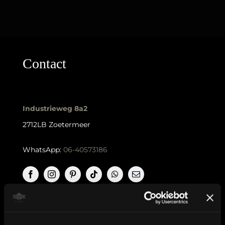
Contact
Industrieweg 8a2
2712LB Zoetermeer
WhatsApp:
06-40573186
KVK nummer: 90552571 | BTW nummer: NL002036941B22 |
Copyright © 2018-2026 |
Tattoo Studio Hook’s Ink |