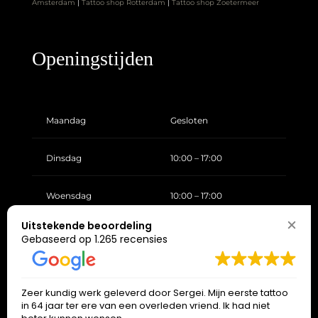
Amsterdam
|
Tattoo shop Rotterdam
|
Tattoo shop Zoetermeer
Openingstijden
Maandag
Gesloten
Dinsdag
10:00 – 17:00
Woensdag
10:00 – 17:00
Uitstekende beoordeling
Donderdag
10:00 – 17:00
Gebaseerd op 1.265 recensies
Vrijdag
10:00 – 17:00
Zeer kundig werk geleverd door Sergei. Mijn eerste tattoo
in 64 jaar ter ere van een overleden vriend. Ik had niet
Zaterdag
10:00 – 17:00