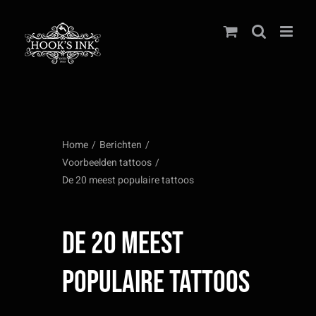
Ga
naar
inhoud
Home
Berichten
Voorbeelden tattoos
De 20 meest populaire tattoos
De 20 meest populaire
tattoos
We krijgen elke dag een hoop
aanvragen voor tatoeages. Er