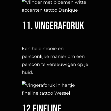
Een naam, stukje uit je
favoriete nummer of een
lijfspreuk. De fineline is één
van de meest aangevraagde
stijlen.
13. Zwarte bandjes tattoo
Strakke zwarte banden
rondom je arm of been.