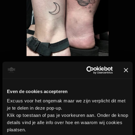
roos.
19. Leeuw
De koning van de jungle.
Naast een machtig dier te
zijn is het natuurlijk ook een
Even de cookies accepteren
toffe plaat voor een
Excuus voor het ongemak maar we zijn verplicht dit met
sterrenbeeld.
je te delen in deze pop-up.
Klik op toestaan of pas je voorkeuren aan. Onder de knop
details vind je alle info over hoe en waarom wij cookies
plaatsen.