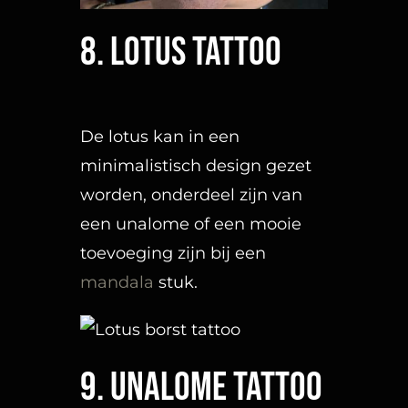
9. Unalome tattoo
Een prachtig fineline
unalome is tijdloos.
10. Vlinders
Minimalistisch, black & grey,
realistisch of in full color. De
vlinder blijft een
veelgevraagd design.