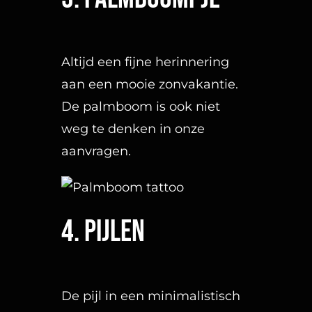
weg te denken in onze
aanvragen.
4. Pijlen
De pijl in een minimalistisch
design wordt vaak
aangevraagd. Dit kan mooi in
combinatie met een pijl,
coördinaten of meerdere
pijlen onder/naast elkaar.