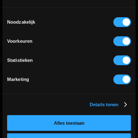
20. Klok
Toestemmingsselectie
Noodzakelijk
Realistische klokken met een
Voorkeuren
persoonlijke tijd (van
bijvoorbeeld een kind of
Statistieken
overleden persoon).
Marketing
Details tonen
Alles toestaan
Deel dit artikel: