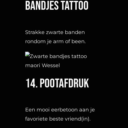
16. Muzieknoten
Achter je oor of op de pols is
het een erg gewild icoon.