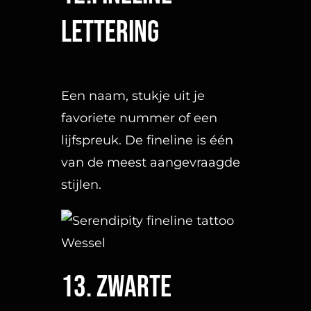
14. Pootafdruk
Een mooi eerbetoon aan je
favoriete beste vriend(in).
15. Maantje en/of zonnetje
Een fineline of traditioneel
maantje of zonnetje.