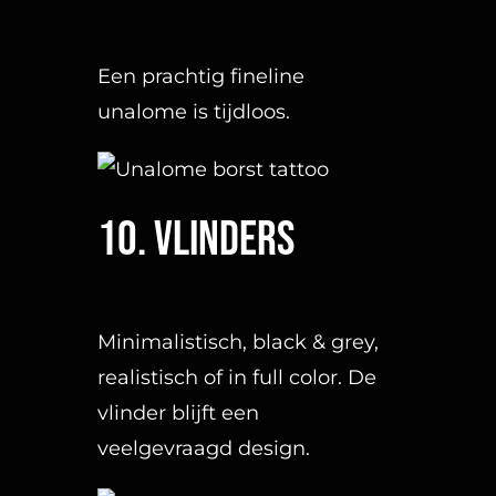
11. Vingerafdruk
Een hele mooie en
persoonlijke manier om een
persoon te vereeuwigen op je
huid.
12.Fineline lettering