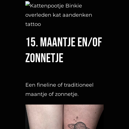
17. Romeinse cijfers
De geboortedatum van je
ouders, kind of van je partner
staat een stuk mooier in
Romeinse cijfers.
18. Rozen
Tijdloos. De meeste
ontwerpen zien er mooier uit
met de toevoeging van een