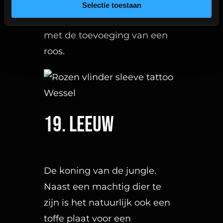
Selectie toestaan
Contact
Industrieweg 8a2
2712LB Zoetermeer
WhatsApp:
06-40573186