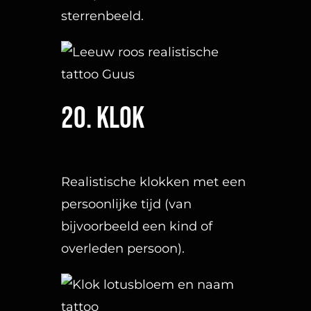
KVK nummer: 90552571 | BTW nummer: NL002036941B22 |
Copyright © 2018-2026 |
Tattoo Studio Hook’s Ink |
Algemene voorwaarden
|
Privacy Policy
Kaart
Klik
hier
voor de route
📍