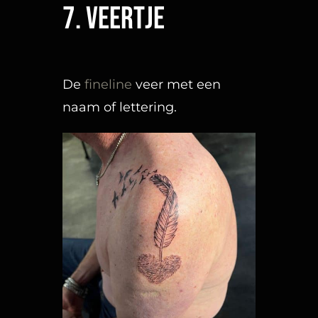
8. Lotus tattoo
De lotus kan in een
minimalistisch design gezet
worden, onderdeel zijn van
een unalome of een mooie
toevoeging zijn bij een
mandala
stuk.