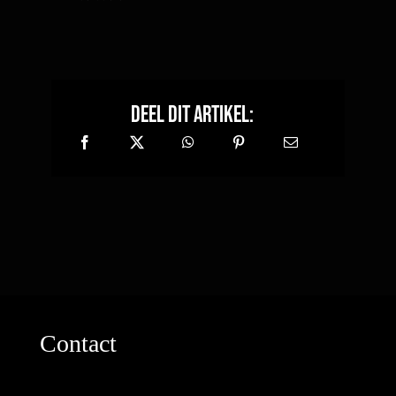
Meest gelezen
Nazorg tattoo
Tattoo stijlen
Fineline tattoo
Je eerste tattoo
Wat kost een tattoo
Tattoo voorbereidingsgids
Bekijk de galerij