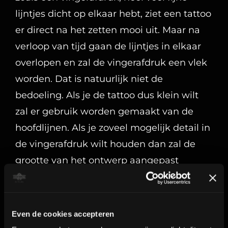
hoofdlijnen. Als je zoveel mogelijk detail in
de vingerafdruk wilt houden dan zal de
grootte van het ontwerp aangepast
worden. Vraag altijd even naar de
mogelijkheden. Wij helpen je graag
verder.
Vingerafdruk tattoo laten zetten?
Ben je op zoek naar een goede artiest die
een vingerafdruk kan vereeuwigen? Bij
ons zet onze
fineline
specialist
Wessel
de
vingerdruk tatoeages. Wil je weten of de
Even de cookies accepteren
vingerafdruk die je hebt volstaat voor een