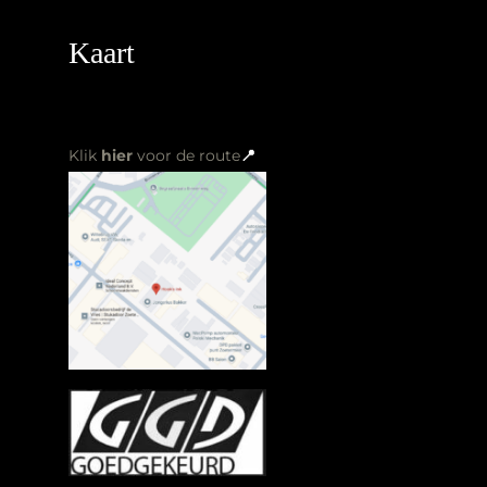
Meest gelezen
Nazorg tattoo
Tattoo stijlen
Fineline tattoo
Je eerste tattoo
Wat kost een tattoo
Tattoo voorbereidingsgids
Bekijk de galerij