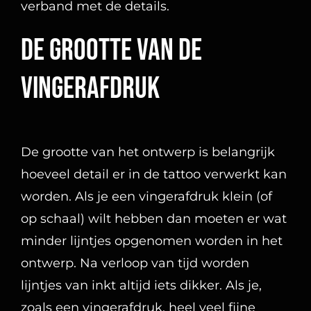
hoeveel detail er in de tattoo verwerkt kan
worden. Als je een vingerafdruk klein (of
op schaal) wilt hebben dan moeten er wat
minder lijntjes opgenomen worden in het
ontwerp. Na verloop van tijd worden
lijntjes van inkt altijd iets dikker. Als je,
zoals een vingerafdruk, heel veel fijne
lijntjes dicht op elkaar hebt, ziet een tattoo
er direct na het zetten mooi uit. Maar na
verloop van tijd gaan de lijntjes in elkaar
overlopen en zal de vingerafdruk een vlek
worden. Dat is natuurlijk niet de
bedoeling. Als je de tattoo dus klein wilt
zal er gebruik worden gemaakt van de