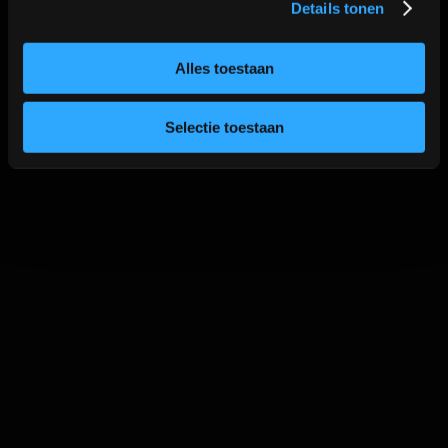
Details tonen
Alles toestaan
Selectie toestaan
Contact
Industrieweg 8a2
2712LB Zoetermeer
WhatsApp:
06-40573186