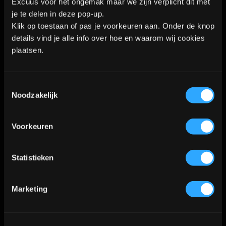
Excuus voor het ongemak maar we zijn verplicht dit met
mooi ontwerp dan kan je die altijd naar
je te delen in deze pop-up.
ons
mailen
of Whatsappen op
06 – 40 57
Klik op toestaan of pas je voorkeuren aan. Onder de knop
31 86
. Wij helpen je dan graag verder.
details vind je alle info over hoe en waarom wij cookies
plaatsen.
Toestemmingsselectie
Noodzakelijk
Voorkeuren
Statistieken
Marketing