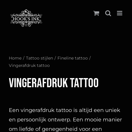
Ga
naar
inhoud
Home
Tattoo stijlen
Fineline tattoo
Vingerafdruk tattoo
Vingerafdruk tattoo
Een vingerafdruk tattoo is altijd een uniek
en persoonlijk ontwerp. Een mooie manier
om liefde of genegenheid voor een
belangrijk persoon of het verlies van een