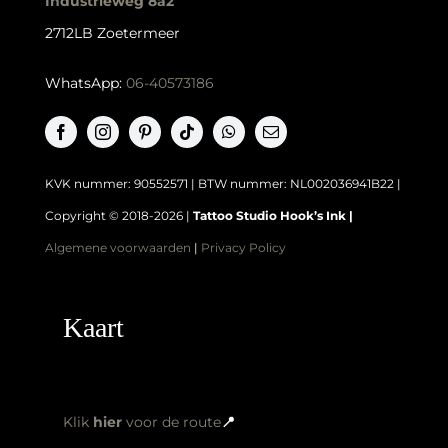
Industrieweg 8a2
2712LB Zoetermeer
WhatsApp:
06-40573186
KVK nummer: 90552571 | BTW nummer: NL002036941B22 |
Copyright © 2018-2026 |
Tattoo Studio Hook’s Ink |
Algemene voorwaarden
|
Privacy Policy
Kaart
Klik
hier
voor de route
📍