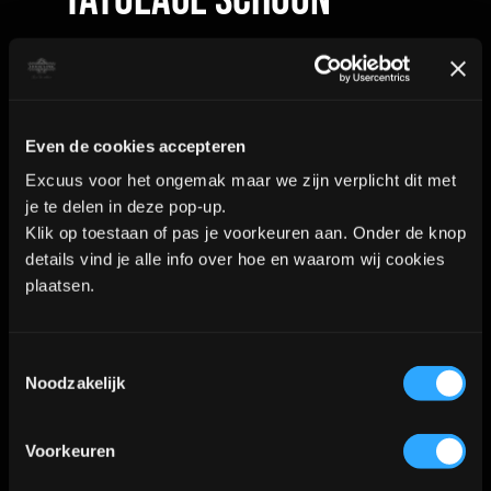
Het is belangrijk om je nieuwe
tatoeage regelmatig en zorgvuldig
Even de cookies accepteren
schoon te maken. Was je handen
Excuus voor het ongemak maar we zijn verplicht dit met
grondig voordat je de tatoeage
je te delen in deze pop-up.
Klik op toestaan of pas je voorkeuren aan. Onder de knop
aanraakt en gebruik een milde,
details vind je alle info over hoe en waarom wij cookies
ongeparfumeerde zeep om
plaatsen.
voorzichtig de tatoeage schoon te
maken. Dep de tatoeage droog met
Toestemmingsselectie
een schone handdoek en vermijd
Noodzakelijk
wrijven of krabben, omdat dit de
genezing kan verstoren. Dit is echt
Voorkeuren
funest voor je nieuwe tattoo. Niet