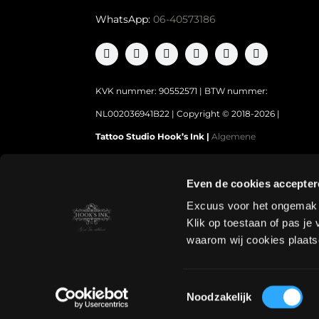
WhatsApp:
06-40573186
KVK nummer: 90552571 | BTW nummer:
NL002036941B22 |
Copyright © 2018-2026 |
Tattoo Studio Hook’s Ink |
Algemene
voorwaarden
|
Privacy Policy
Even de cookies accepte
Excuus voor het ongemak ma
Klik op toestaan of pas je 
waarom wij cookies plaats
Toestemmingsselectie
Noodzakelijk