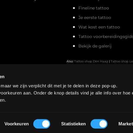
Fineline tattoo
Je eerste tattoo
Wat kost een tattoo
Tattoo voorbereidingsgid
Bekijk de galerij
Also:
Tattoo shop Den Haag
|
Tattoo shop L
Tattoo shop Amsterdam
|
Tattoo shop Rott
ren
Tattoo shop Zoetermeer
ar we zijn verplicht dit met je te delen in deze pop-up.
voorkeuren aan. Onder de knop details vind je alle info over hoe 
en.
Voorkeuren
Statistieken
Market