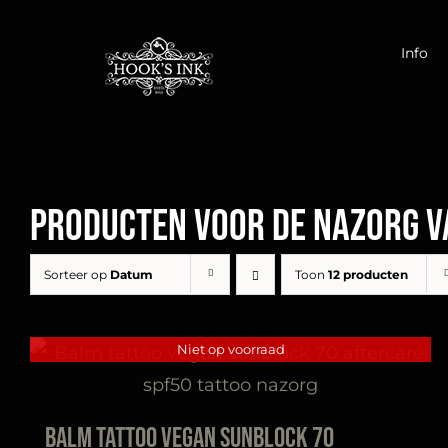
Ga
naar
Info
inhoud
Producten voor de nazorg v
Sorteer op
Datum
Toon
12 producten
Niet op voorraad
Balm Tattoo Vegan Sunblock 70