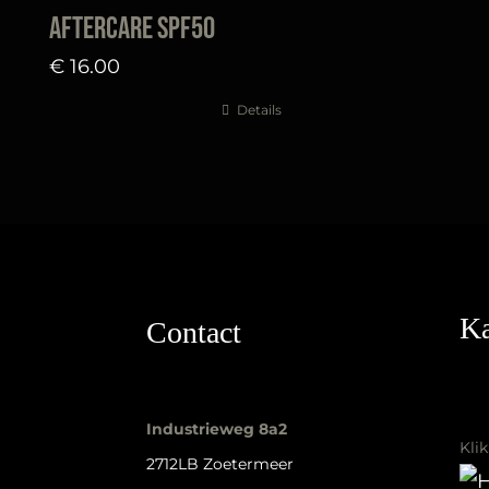
aftercare SPF50
€
16.00
Details
Ka
Contact
Industrieweg 8a2
Kli
2712LB Zoetermeer