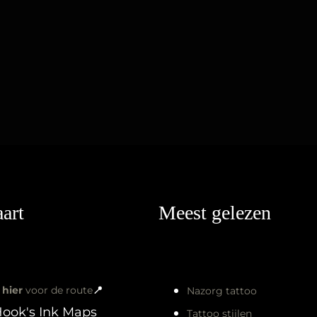
art
Meest gelezen
k
hier
voor de route
📍
Nazorg tattoo
Tattoo stijlen