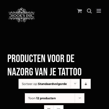
Ga
naar
inhoud
Producten voor de
nazorg van je tattoo
Sorteer op
Standaardvolgorde
Toon
12 producten