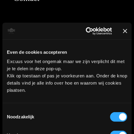
Industrieweg 8a2
2712LB Zoetermeer
WhatsApp:
06-40573186
Even de cookies accepteren
Excuus voor het ongemak maar we zijn verplicht dit met
je te delen in deze pop-up.
Klik op toestaan of pas je voorkeuren aan. Onder de knop
KVK nummer: 90552571 | BTW nummer: NL002036941B22 |
details vind je alle info over hoe en waarom wij cookies
Copyright © 2018-2026 |
Tattoo Studio Hook’s Ink |
plaatsen.
Algemene voorwaarden
|
Privacy Policy
Toestemmingsselectie
Noodzakelijk
Kaart