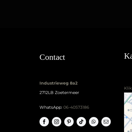
Ka
Contact
Industrieweg 8a2
Kli
2712LB Zoetermeer
WhatsApp:
06-40573186