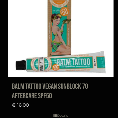
Balm Tattoo Vegan Sunblock 70
aftercare SPF50
€
16.00
Details