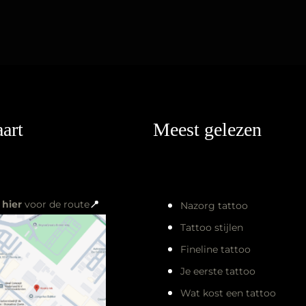
art
Meest gelezen
k
hier
voor de route
📍
Nazorg tattoo
Tattoo stijlen
Fineline tattoo
Je eerste tattoo
Wat kost een tattoo