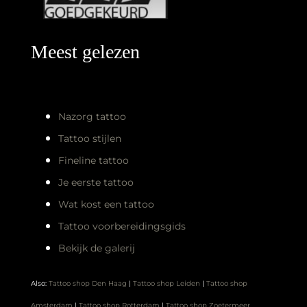
Meest gelezen
Nazorg tattoo
Tattoo stijlen
Fineline tattoo
Je eerste tattoo
Wat kost een tattoo
Tattoo voorbereidingsgids
Bekijk de galerij
Also:
Tattoo shop Den Haag
|
Tattoo shop Leiden
|
Tattoo shop
Amsterdam
|
Tattoo shop Rotterdam
|
Tattoo shop Zoetermeer