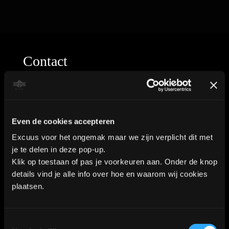
Contact
Industrieweg 8a2
Even de cookies accepteren
2712LB Zoetermeer
Excuus voor het ongemak maar we zijn verplicht dit met
WhatsApp:
06-40573186
je te delen in deze pop-up.
Klik op toestaan of pas je voorkeuren aan. Onder de knop
details vind je alle info over hoe en waarom wij cookies
plaatsen.
KVK nummer: 90552571 | BTW nummer: NL002036941B22 |
Copyright © 2018-2026 |
Tattoo Studio Hook’s Ink |
Toestemmingsselectie