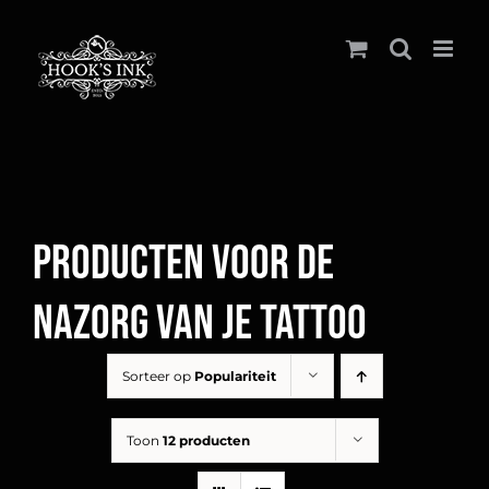
Ga
naar
inhoud
Producten voor de
nazorg van je tattoo
Sorteer op
Populariteit
Toon
12 producten