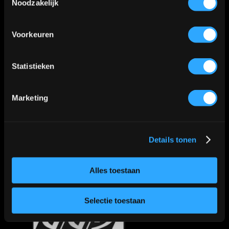
Noodzakelijk
Algemene voorwaarden
|
Privacy Policy
Voorkeuren
Kaart
Statistieken
Klik
hier
voor de route
📍
Marketing
Details tonen
Alles toestaan
Selectie toestaan