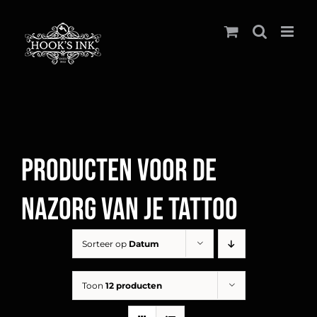
Ga
naar
inhoud
Producten voor de
nazorg van je tattoo
Sorteer op
Datum
Toon
12 producten