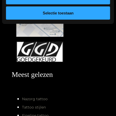
Selectie toestaan
Meest gelezen
Nazorg tattoo
Tattoo stijlen
Fineline tattoo