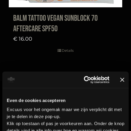
Balm Tattoo Vegan Sunblock 70
aftercare SPF50
€
16.00
Details
Contact
Even de cookies accepteren
Excuus voor het ongemak maar we zijn verplicht dit met
je te delen in deze pop-up.
Industrieweg 8a2
Klik op toestaan of pas je voorkeuren aan. Onder de knop
details vind je alle info over hoe en waarom wij cookies