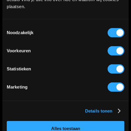
2712LB Zoetermeer
plaatsen.
WhatsApp:
06-40573186
Toestemmingsselectie
Noodzakelijk
KVK nummer: 90552571 | BTW nummer: NL002036941B22 |
Voorkeuren
Copyright © 2018-2026 |
Tattoo Studio Hook’s Ink |
Algemene voorwaarden
|
Privacy Policy
Statistieken
Kaart
Marketing
Details tonen
Klik
hier
voor de route
📍
Alles toestaan